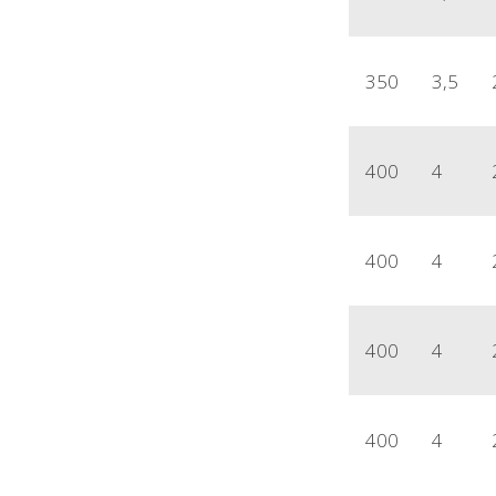
350
3,5
400
4
400
4
400
4
400
4