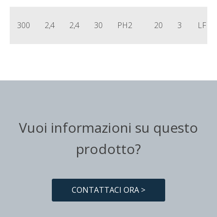
300
2,4
2,4
30
PH2
20
3
LFD0
Vuoi informazioni su questo
prodotto?
CONTATTACI ORA >