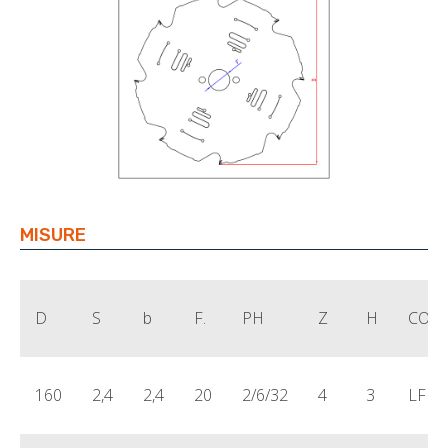
MISURE
D
S
b
F.
PH
Z
H
COD
160
2,4
2,4
20
2/6/32
4
3
LFD0