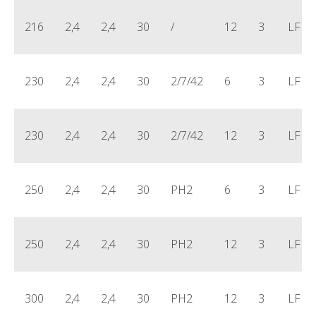
216
2,4
2,4
30
/
12
3
LFD0
230
2,4
2,4
30
2/7/42
6
3
LFD
230
2,4
2,4
30
2/7/42
12
3
LFD0
250
2,4
2,4
30
PH2
6
3
LFD
250
2,4
2,4
30
PH2
12
3
LFD0
300
2,4
2,4
30
PH2
12
3
LFD0