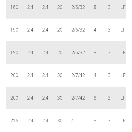
160
2,4
2,4
20
2/6/32
8
3
LFD0
190
2,4
2,4
20
2/6/32
4
3
LFD0
190
2,4
2,4
20
2/6/32
8
3
LFD0
200
2,4
2,4
30
2/7/42
4
3
LFD0
200
2,4
2,4
30
2/7/42
8
3
LFD0
216
2,4
2,4
30
/
8
3
LFD0